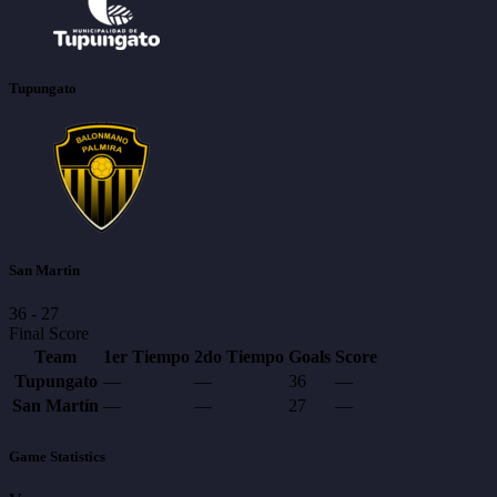
Tupungato
San Martin
36
-
27
Final Score
Team
1er Tiempo
2do Tiempo
Goals
Score
Tupungato
—
—
36
—
San Martín
—
—
27
—
Game Statistics