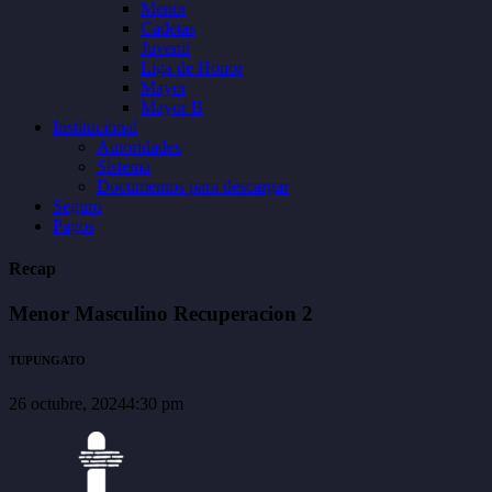
Menor
Cadetas
Juvenil
Liga de Honor
Mayor
Mayor B
Institucional
Autoridades
Sistema
Documentos para descargar
Seguro
Pagos
Recap
Menor Masculino Recuperacion 2
TUPUNGATO
26 octubre, 2024
4:30 pm