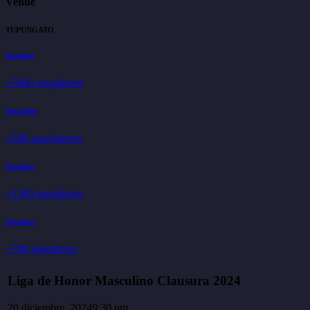
Venue
TUPUNGATO
Seguinos
+5000 seguidores
Suscribite
+500 suscriptores
Seguinos
+1300 seguidores
Seguinos
+700 seguidores
Liga de Honor Masculino Clausura 2024
20 diciembre, 2024
9:30 pm