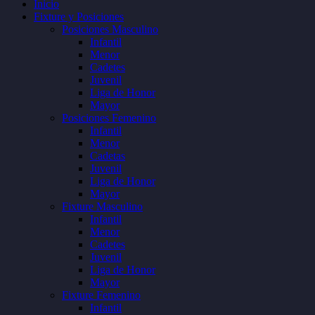
Inicio
Fixture y Posiciones
Posiciones Masculino
Infantil
Menor
Cadetes
Juvenil
Liga de Honor
Mayor
Posiciones Femenino
Infantil
Menor
Cadetas
Juvenil
Liga de Honor
Mayor
Fixture Masculino
Infantil
Menor
Cadetes
Juvenil
Liga de Honor
Mayor
Fixture Femenino
Infantil