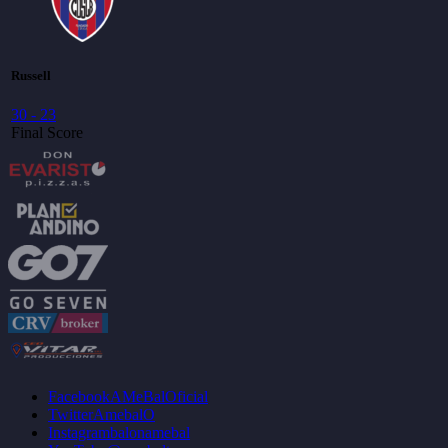
Russell
30
-
23
Final Score
Facebook
AMeBalOficial
Twitter
AmebalO
Instagram
balonamebal