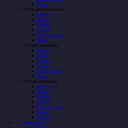
Mayor
Posiciones Femenino
Infantil
Menor
Cadetas
Juvenil
Liga de Honor
Mayor
Fixture Masculino
Infantil
Menor
Cadetes
Juvenil
Liga de Honor
Mayor
Fixture Femenino
Infantil
Menor
Cadetas
Juvenil
Liga de Honor
Mayor
Mayor B
Institucional
Autoridades