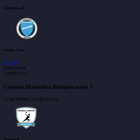
Gimnasia B
Godoy Cruz
25
-
22
Final Score
GIMNASIA
Cadetes Masculino Recuperacion 3
12 diciembre, 2024
8:30 pm
Tunuyan