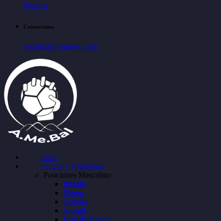
Sistema
Contactanos
secretaria@amebal.com
Inicio
Fixture y Posiciones
Posiciones Masculino
Infantil
Menor
Cadetes
Juvenil
Liga de Honor