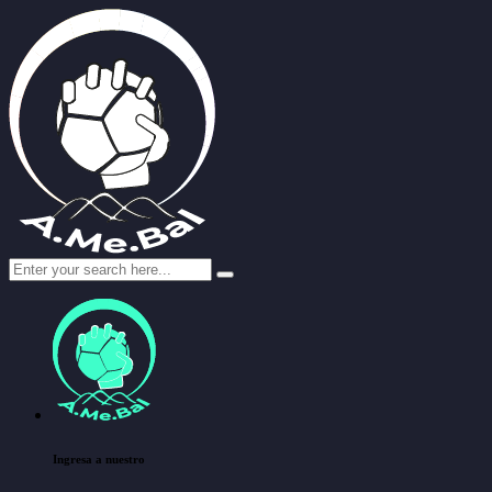
Ingresa a nuestro