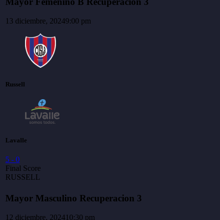
Mayor Femenino B Recuperacion 3
13 diciembre, 2024
9:00 pm
Russell
Lavalle
5
-
0
Final Score
RUSSELL
Mayor Masculino Recuperacion 3
12 diciembre, 2024
10:30 pm