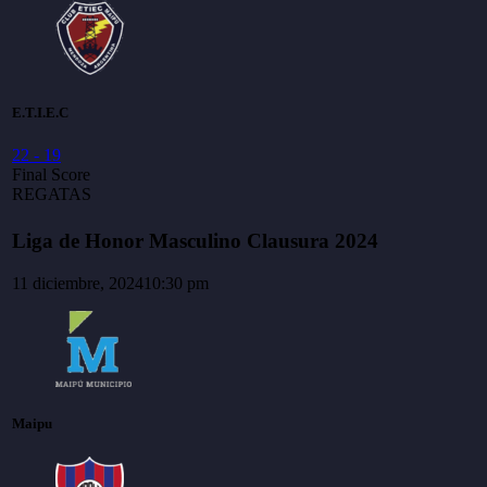
E.T.I.E.C
22
-
19
Final Score
REGATAS
Liga de Honor Masculino Clausura 2024
11 diciembre, 2024
10:30 pm
Maipu