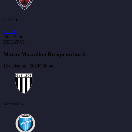
E.T.I.E.C
32
-
19
Final Score
REGATAS
Mayor Masculino Recuperacion 3
12 diciembre, 2024
9:00 pm
Gimnasia B