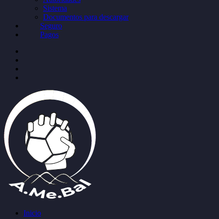
Sistema
Documentos para descargar
Seguro
Pagos
Inicio