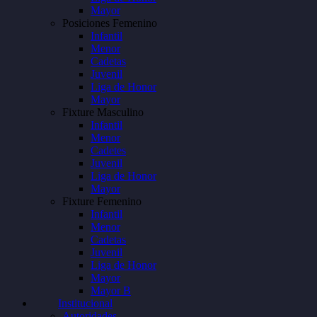
Mayor
Posiciones Femenino
Infantil
Menor
Cadetas
Juvenil
Liga de Honor
Mayor
Fixture Masculino
Infantil
Menor
Cadetes
Juvenil
Liga de Honor
Mayor
Fixture Femenino
Infantil
Menor
Cadetas
Juvenil
Liga de Honor
Mayor
Mayor B
Institucional
Autoridades