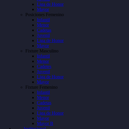
Liga de Honor
Mayor
Posiciones Femenino
Infantil
Menor
Cadetas
Juvenil
Liga de Honor
Mayor
Fixture Masculino
Infantil
Menor
Cadetes
Juvenil
Liga de Honor
Mayor
Fixture Femenino
Infantil
Menor
Cadetas
Juvenil
Liga de Honor
Mayor
Mayor B
Institucional