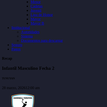
Menor
Cadetas
Juvenil
Liga de Honor
Mayor
Mayor B
Institucional
Autoridades
Sistema
Documentos para descargar
Seguro
Pagos
Recap
Infantil Masculino Fecha 2
TUNUYAN
28 marzo, 2026
12:00 am