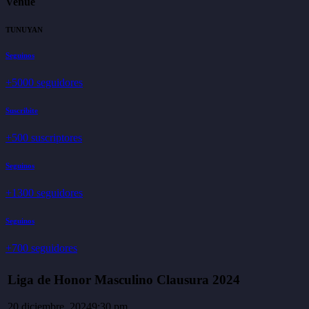
Venue
TUNUYAN
Seguinos
+5000 seguidores
Suscribite
+500 suscriptores
Seguinos
+1300 seguidores
Seguinos
+700 seguidores
Liga de Honor Masculino Clausura 2024
20 diciembre, 2024
9:30 pm