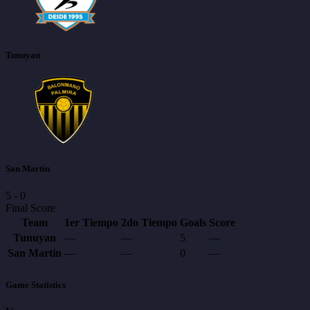
Tunuyan
San Martin
5
-
0
Final Score
Team
1er Tiempo
2do Tiempo
Goals
Score
Tunuyan
—
—
5
—
San Martín
—
—
0
—
Game Statistics