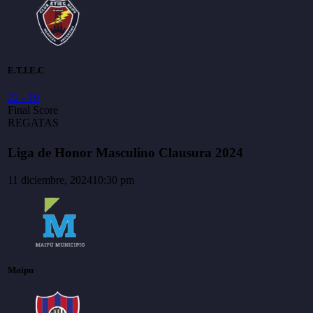
E.T.I.E.C
22
-
19
Final Score
REGATAS
Liga de Honor Masculino Clausura 2024
11 diciembre, 2024
10:30 pm
Maipu