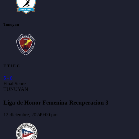
Tunuyan
E.T.I.E.C
5
-
0
Final Score
TUNUYAN
Liga de Honor Femenina Recuperacion 3
12 diciembre, 2024
9:00 pm