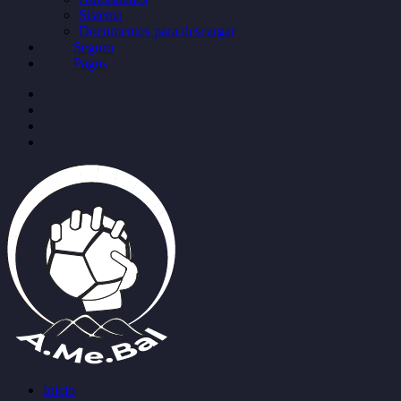
Sistema
Documentos para descargar
Seguro
Pagos
Inicio