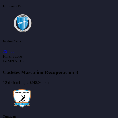
Gimnasia B
Godoy Cruz
25
-
22
Final Score
GIMNASIA
Cadetes Masculino Recuperacion 3
12 diciembre, 2024
8:30 pm
Tunuyan