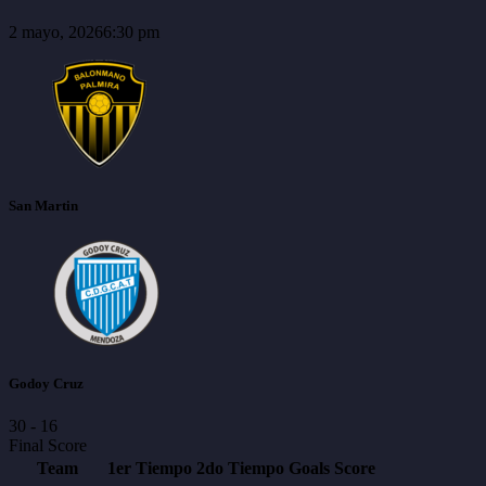
2 mayo, 2026
6:30 pm
San Martin
Godoy Cruz
30
-
16
Final Score
Team
1er Tiempo
2do Tiempo
Goals
Score