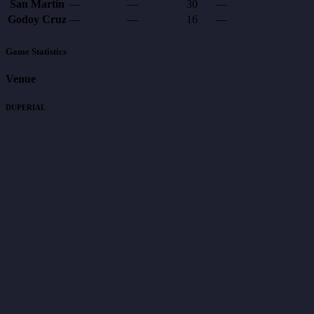
San Martín
—
—
30
—
Godoy Cruz
—
—
16
—
Game Statistics
Venue
DUPERIAL