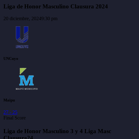
Liga de Honor Masculino Clausura 2024
20 diciembre, 2024
9:30 pm
UNCuyo
Maipu
27
-
25
Final Score
Liga de Honor Masculino 3 y 4 Liga Masc
Clausura24