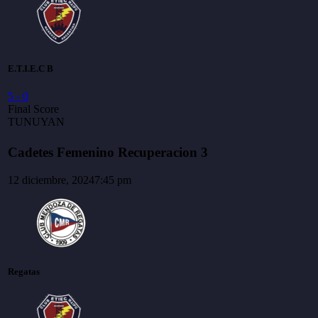
E.T.I.E.C B
5
-
0
Final Score
TUNUYAN
Cadetes Femenino Recuperacion 3
12 diciembre, 2024
7:45 pm
Regatas