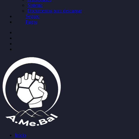
Sistema
Documentos para descargar
Seguro
Pagos
Inicio