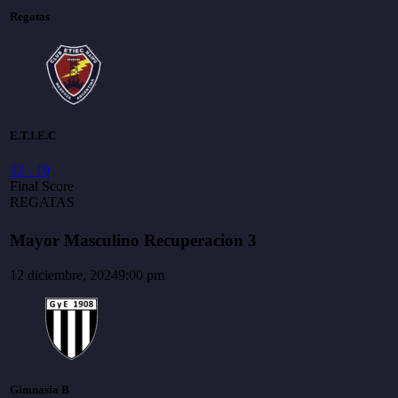
Regatas
E.T.I.E.C
32
-
19
Final Score
REGATAS
Mayor Masculino Recuperacion 3
12 diciembre, 2024
9:00 pm
Gimnasia B