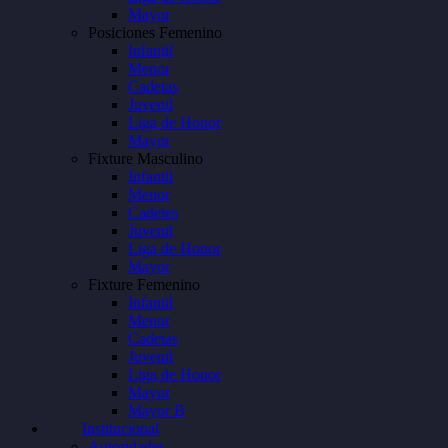
Mayor
Posiciones Femenino
Infantil
Menor
Cadetas
Juvenil
Liga de Honor
Mayor
Fixture Masculino
Infantil
Menor
Cadetes
Juvenil
Liga de Honor
Mayor
Fixture Femenino
Infantil
Menor
Cadetas
Juvenil
Liga de Honor
Mayor
Mayor B
Institucional
Autoridades