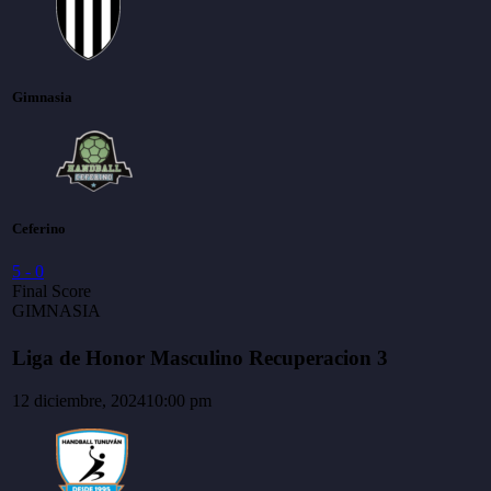
Gimnasia
Ceferino
5
-
0
Final Score
GIMNASIA
Liga de Honor Masculino Recuperacion 3
12 diciembre, 2024
10:00 pm