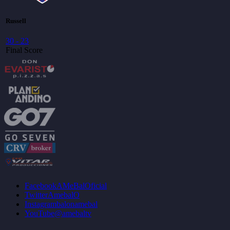
Russell
30
-
23
Final Score
Facebook
AMeBalOficial
Twitter
AmebalO
Instagram
balonamebal
YouTube
@amebaltv