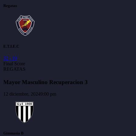
Regatas
E.T.I.E.C
32
-
19
Final Score
REGATAS
Mayor Masculino Recuperacion 3
12 diciembre, 2024
9:00 pm
Gimnasia B