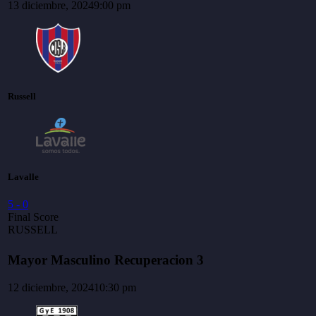
13 diciembre, 2024
9:00 pm
Russell
Lavalle
5
-
0
Final Score
RUSSELL
Mayor Masculino Recuperacion 3
12 diciembre, 2024
10:30 pm