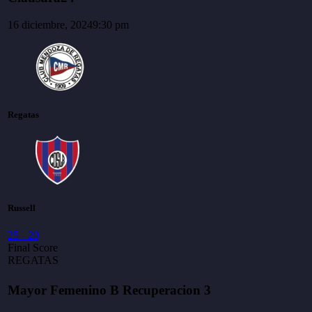
16 diciembre, 2024
9:30 pm
Regatas
Russell
25
-
20
Final Score
REGATAS
Mayor Femenino B Recuperacion 3