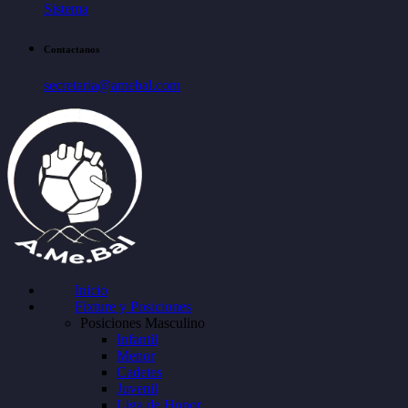
Sistema
Contactanos
secretaria@amebal.com
Inicio
Fixture y Posiciones
Posiciones Masculino
Infantil
Menor
Cadetes
Juvenil
Liga de Honor