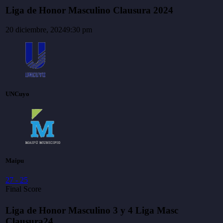
Liga de Honor Masculino Clausura 2024
20 diciembre, 2024
9:30 pm
UNCuyo
Maipu
27
-
25
Final Score
Liga de Honor Masculino 3 y 4 Liga Masc
Clausura24