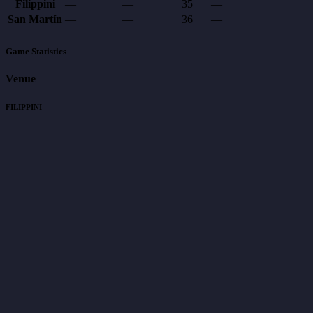
Filippini
—
—
35
—
San Martín
—
—
36
—
Game Statistics
Venue
FILIPPINI